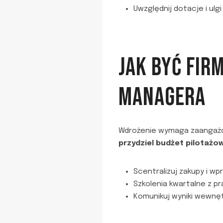
Uwzględnij dotacje i ulg
JAK BYĆ FIR
MANAGERA
Wdrożenie wymaga zaangażo
przydziel budżet pilotażow
Scentralizuj zakupy i w
Szkolenia kwartalne z pr
Komunikuj wyniki wewnęt