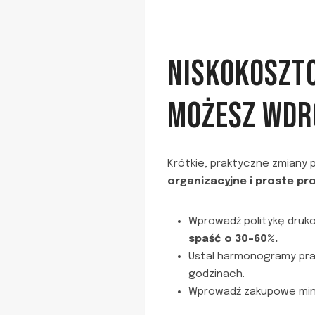
NISKOKOSZTO
MOŻESZ WDRO
Krótkie, praktyczne zmiany
organizacyjne i proste pro
Wprowadź politykę dru
spaść o 30–60%.
Ustal harmonogramy prac
godzinach.
Wprowadź zakupowe mini