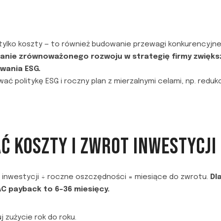
 tylko koszty — to również budowanie przewagi konkurencyjnej
ie zrównoważonego rozwoju w strategię firmy zwiększa
wania ESG.
 politykę ESG i roczny plan z mierzalnymi celami, np. redukc
Ć KOSZTY I ZWROT INWESTYCJI
t inwestycji ÷ roczne oszczędności = miesiące do zwrotu.
Dl
C payback to 6–36 miesięcy.
j zużycie rok do roku.