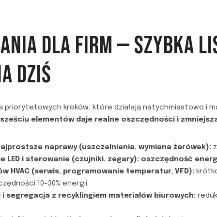
ANIA DLA FIRM — SZYBKA LI
A DZIŚ
sta priorytetowych kroków, które działają natychmiastowo i m
sześciu elementów daje realne oszczędności i zmniejsza
najprostsze naprawy (uszczelnienia, wymiana żarówek):
z
e LED i sterowanie (czujniki, zegary):
oszczędność energi
w HVAC (serwis, programowanie temperatur, VFD):
krótk
zędności 10–30% energii.
 segregacja z recyklingiem materiałów biurowych:
reduk